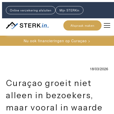
Online verzekering afsluiten
Mijn STERKin
Afspraak maken
Nu ook financieringen op Curaçao >
18/03/2026
Curaçao groeit niet
alleen in bezoekers,
maar vooral in waarde