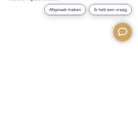
Maatwerk voor uw onderneming
Elke onderneming is uniek, en daarom leveren wij
financieringsoplossingen die zijn afgestemd op uw
specifieke situatie. Of u nu werkkapitaal nodig heeft,
investeringen in nieuwe apparatuur wilt doen of uw
bedrijfsruimte wilt uitbreiden, wij bieden
financieringsopties die passen bij uw doelen en
groeiambities.