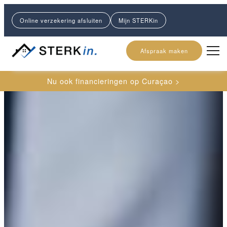
Online verzekering afsluiten
Mijn STERKin
Afspraak maken
Nu ook financieringen op Curaçao >