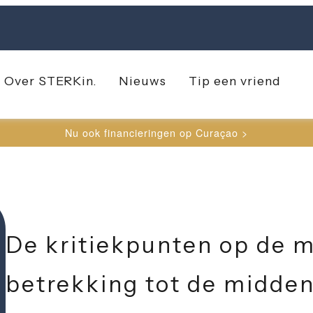
Over STERK
in.
Nieuws
Tip een vriend
Nu ook financieringen op Curaçao >
De kritiekpunten op de 
betrekking tot de midde