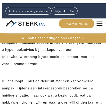
Ons financieel advies bestaat uit verschillende diensten.
Online verzekering afsluiten
Mijn STERKin
Veelal is er een eerste contactmoment met een financieel
adviesbureau bij de aankoop van een eerste woning.
Afspraak maken
Uiteraard worden verschillende diensten ook vaak met
elkaar gecombineerd. Vaak is het wenselijk om de
Nu ook financieringen op Curaçao >
complete financiële situatie in kaart te brengen, waardoor
u hypotheekadvies bij het kopen van een
(nieuwbouw-)woning bijvoorbeeld combineert met het
verduurzamen ervan.
Bij ons loopt u niet de deur uit met een kant-en-klare
aanpak. Tijdens een intakegesprek bespreken we uw
huidige situatie, maar ook wat u bezighoudt, wat uw
hobby’s en dromen zijn en waar u over vijf of tien jaar wilt