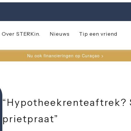
Over STERK
in.
Nieuws
Tip een vriend
Nu ook financieringen op Curaçao >
“Hypotheekrenteaftrek? 
prietpraat”