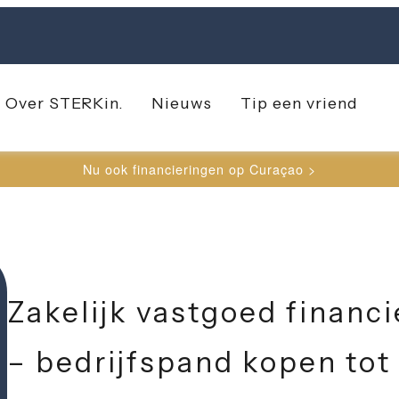
Over STERK
in.
Nieuws
Tip een vriend
Nu ook financieringen op Curaçao >
Zakelijk vastgoed financ
– bedrijfspand kopen to