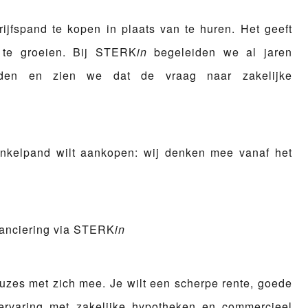
rijfspand te kopen
in plaats van te huren. Het geeft
 te groeien. Bij
STERK
in
begeleiden we al jaren
den
en zien we dat de vraag naar zakelijke
 winkelpand wilt aankopen: wij denken mee vanaf het
nanciering via STERK
in
uzes met zich mee. Je wilt een scherpe rente, goede
 ervaring met
zakelijke hypotheken
en
commercieel