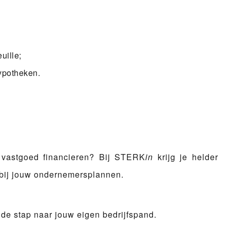
uille;
hypotheken.
 vastgoed financieren? Bij
STERK
in
krijg je helder
t bij jouw ondernemersplannen.
e stap naar jouw eigen bedrijfspand.